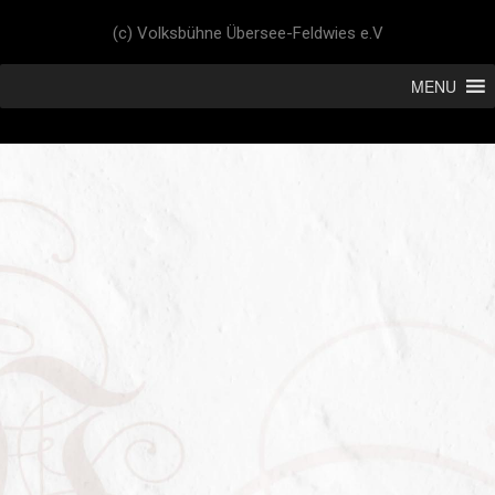
(c) Volksbühne Übersee-Feldwies e.V
MENU