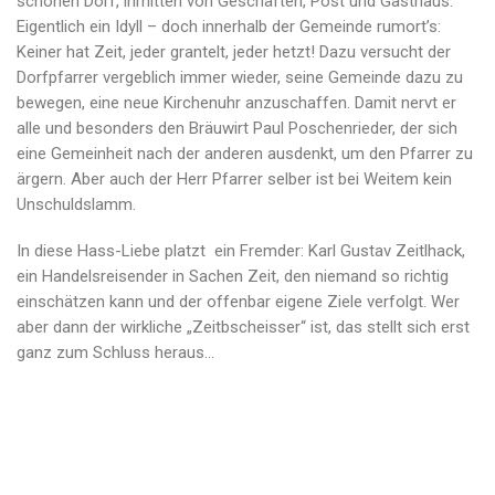
schönen Dorf, inmitten von Geschäften, Post und Gasthaus.
Eigentlich ein Idyll – doch innerhalb der Gemeinde rumort’s:
Keiner hat Zeit, jeder grantelt, jeder hetzt! Dazu versucht der
Dorfpfarrer vergeblich immer wieder, seine Gemeinde dazu zu
bewegen, eine neue Kirchenuhr anzuschaffen. Damit nervt er
alle und besonders den Bräuwirt Paul Poschenrieder, der sich
eine Gemeinheit nach der anderen ausdenkt, um den Pfarrer zu
ärgern. Aber auch der Herr Pfarrer selber ist bei Weitem kein
Unschuldslamm.
In diese Hass-Liebe platzt ein Fremder: Karl Gustav Zeitlhack,
ein Handelsreisender in Sachen Zeit, den niemand so richtig
einschätzen kann und der offenbar eigene Ziele verfolgt. Wer
aber dann der wirkliche „Zeitbscheisser“ ist, das stellt sich erst
ganz zum Schluss heraus…