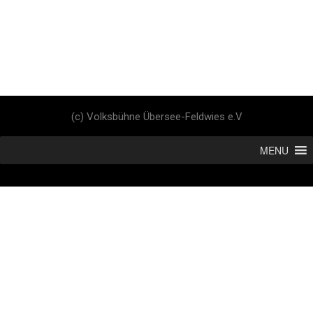
(c) Volksbühne Übersee-Feldwies e.V
MENU