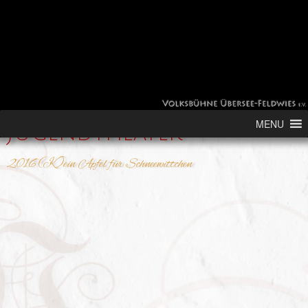
Skip to content
MENU
Jugendtheater
2016 (K)ein Apfel für Schneewittchen