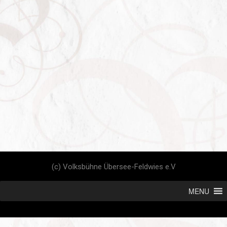
(c) Volksbühne Übersee-Feldwies e.V
MENU