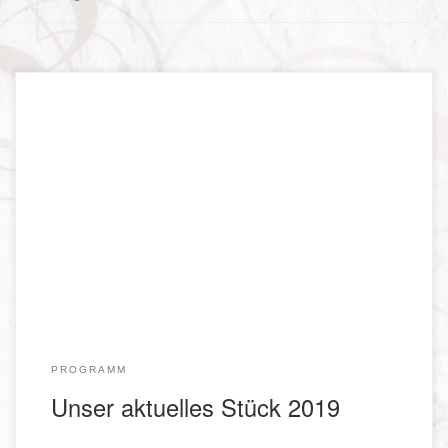
Unser Stück 2019 ist die Komödie „Mama chill amoi!“. Der 3-
Akter von Monika Nitschke wird unter der Regie von Doris
Maier aufgeführt. Zum Stück: Elfi Schindlbeck hat es nicht
leicht. Seit sich ihr Mann vor Jahren aufgemacht hat, um
seine Träume zu verwirklichen, führt sie ihre Pension
alleine. Unterstützt von […]
PROGRAMM
Unser aktuelles Stück 2019