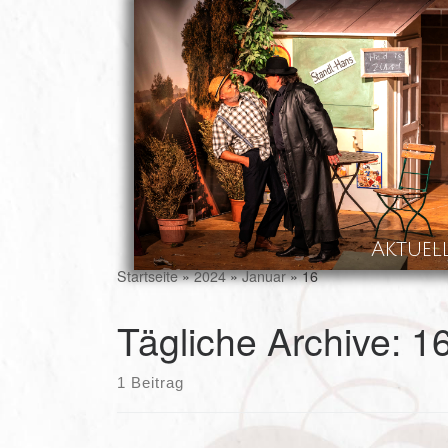
Skip to content
Aktuel
Startseite
»
2024
»
Januar
»
16
Tägliche Archive:
16
1 Beitrag