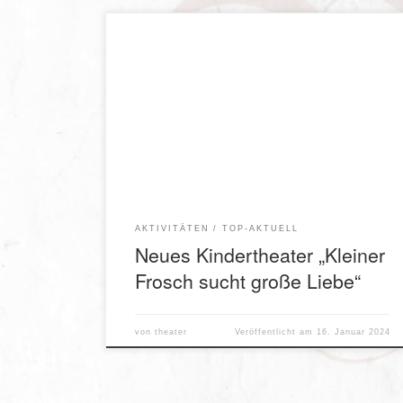
Bereits seit mehreren Monaten laufen die Proben
für das neue Stück unserer Kinder- und
Jugendgruppe „Kleiner Frosch sucht große
Liebe“ von Julia Gassner. Premiere ist am 17.
Februar 2024. Die Spieltermine im Saal des
Wirtshaus D’Feldwies: Samstag 17.02.2024
18.00 Uhr Premiere! Sonntag 18.02.2024 15.00
Uhr Samstag 24.02.2024 18.00 Uhr […]
AKTIVITÄTEN
TOP-AKTUELL
Neues Kindertheater „Kleiner
Frosch sucht große Liebe“
von
theater
Veröffentlicht am
16. Januar 2024