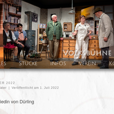
les
Stücke
Infos
Verein
K
ER 2022
eater
|
Veröffentlicht am
1. Juli 2022
edin von Dürling