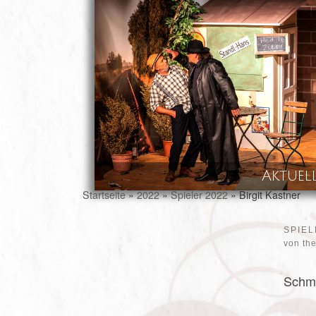
Skip to content
Aktuel
Startseite
»
2022
»
Spieler 2022
»
Birgit Kastner
SPIEL
von
th
Schmi