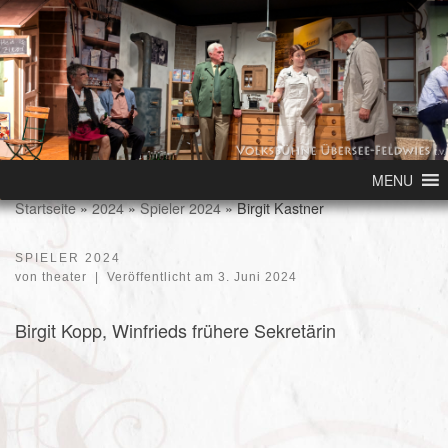
Skip to content
MENU
Startseite
»
2024
»
Spieler 2024
»
Birgit Kastner
SPIELER 2024
von
theater
|
Veröffentlicht am
3. Juni 2024
Birgit Kopp, Winfrieds frühere Sekretärin