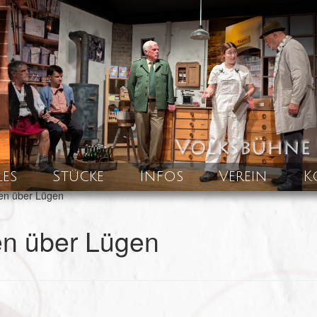
les
Stücke
Infos
Verein
K
en über Lügen
en über Lügen