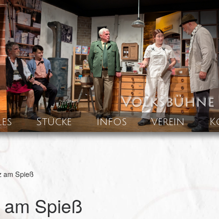
les
Stücke
Infos
Verein
K
z am Spieß
z am Spieß