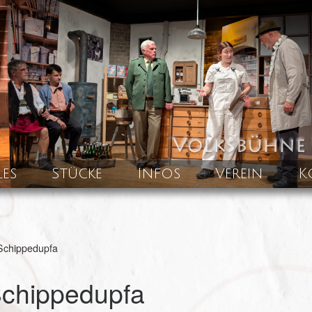
les
Stücke
Infos
Verein
K
Schippedupfa
Schippedupfa