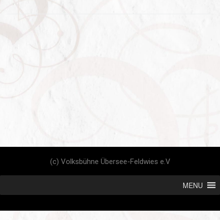
(c) Volksbühne Übersee-Feldwies e.V
MENU