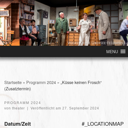
Skip to content
MENU
Startseite
»
Programm 2024
»
„Küsse keinen Frosch“
(Zusatztermin)
PROGRAMM 2024
von
theater
|
Veröffentlicht am
27. September 2024
#_LOCATIONMAP
Datum/Zeit