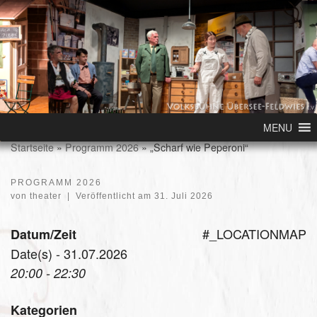
Skip to content
MENU
Startseite
»
Programm 2026
»
„Scharf wie Peperoni“
PROGRAMM 2026
von
theater
|
Veröffentlicht am
31. Juli 2026
#_LOCATIONMAP
Datum/Zeit
Date(s) - 31.07.2026
20:00 - 22:30
Kategorien