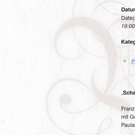
Datu
Date(
19:00
Kate
P
„
Scha
Franz
mit G
Paula