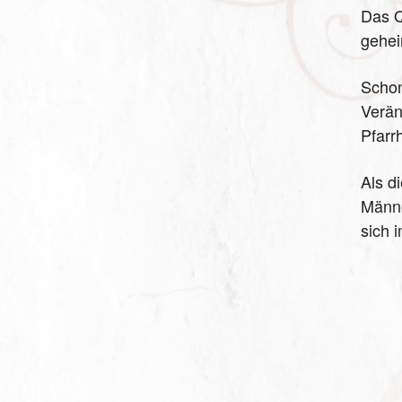
Das Q
gehei
Schon
Verän
Pfarr
Als d
Männe
sich 