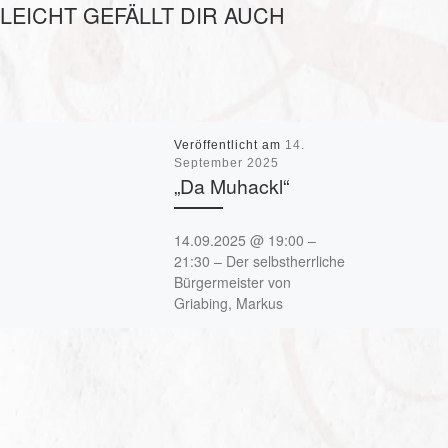
LLEICHT GEFÄLLT DIR AUCH
Veröffentlicht am
14.
September 2025
„Da Muhackl“
14.09.2025 @ 19:00 –
21:30 – Der selbstherrliche
Bürgermeister von
Griabing, Markus
Södlberger, hat seinen Ort
für den Wettbewerb „Das
traditionellste Dorf Bayerns“
ohne Wissen seiner Bürger
angemeldet. Jetzt steht die
Endausscheidung an. Dazu