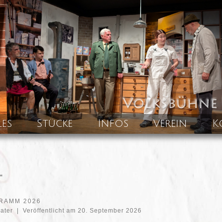
les
Stücke
Infos
Verein
K
“
RAMM 2026
eater
|
Veröffentlicht am
20. September 2026