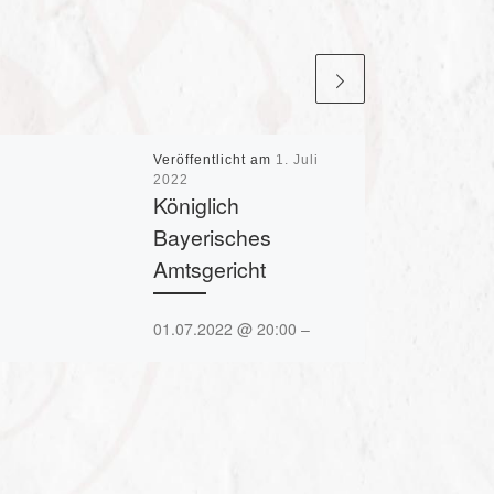
Veröffentlicht am
1. Juli
2022
Königlich
Bayerisches
Amtsgericht
01.07.2022 @ 20:00 –
22:30 – Der Pfarrergockl
Vor dem Amtsgericht sind
zwei zänkische Weibsbilder
erschienen. Eine peinliche
Geschichte steht zur
Verhandlung an: der Tod
eines stolzen Gockels. Der