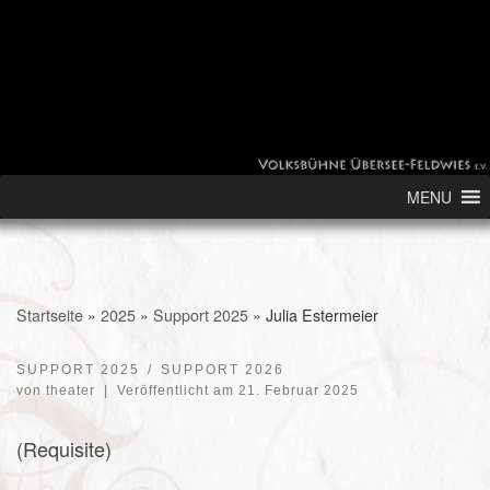
Skip to content
MENU
Startseite
»
2025
»
Support 2025
»
Julia Estermeier
SUPPORT 2025
SUPPORT 2026
von
theater
|
Veröffentlicht am
21. Februar 2025
(Requisite)