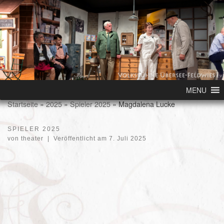
Skip to content
MENU
Startseite
»
2025
»
Spieler 2025
»
Magdalena Lucke
SPIELER 2025
von
theater
|
Veröffentlicht am
7. Juli 2025