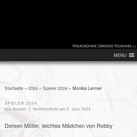
Skip to content
MENU
Startseite
»
2024
»
Spieler 2024
»
Monika Lermer
SPIELER 2024
von
theater
|
Veröffentlicht am
3. Juni 2024
Doreen Möller, leichtes Mädchen von Robby