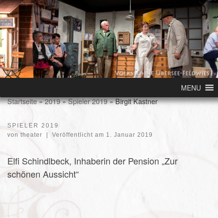
Skip to content
MENU
Startseite
»
2019
»
Spieler 2019
»
Birgit Kastner
SPIELER 2019
von
theater
|
Veröffentlicht am
1. Januar 2019
Elfi Schindlbeck, Inhaberin der Pension „Zur
schönen Aussicht“