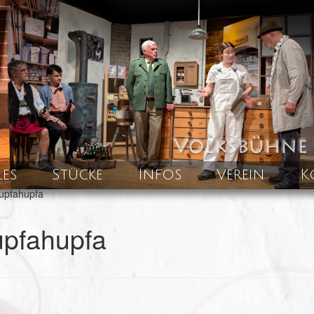
les
Stücke
Infos
Verein
K
upfahupfa
upfahupfa