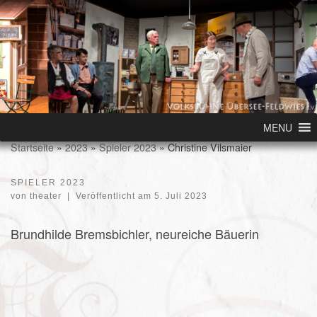
Skip to content
MENU
Startseite
»
2023
»
Spieler 2023
»
Christine Vilsmaier
SPIELER 2023
von
theater
|
Veröffentlicht am
5. Juli 2023
Brundhilde Bremsbichler, neureiche Bäuerin