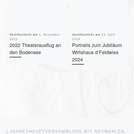
Veröffentlicht am
1. November
Veröffentlicht am
23. April
2022
2024
2022 Theaterausflug an
Portraits zum Jubiläum
den Bodensee
Wirtshaus d’Feldwies
2024
Beitragsnavigation
Vorheriger Beitrag
JAHRESHAUPTVERSAMMLUNG MIT NEUWAHLEN – VEREINSFÜHRUNG WURDE IM AMT BESTÄTIGT