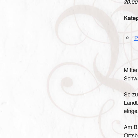
20:00
Kate
P
Mitte
Schwa
So zu
Landb
einge
Am Ba
Ortsb