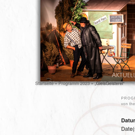
Skip to content
Aktuel
Startseite
»
Programm 2023
»
„GleisGeisterei“
PROG
von
th
Datu
Date(