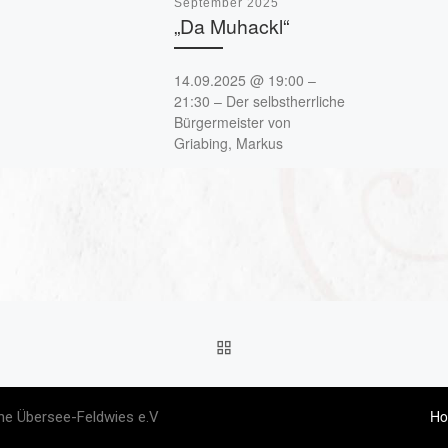
September 2025
„Da Muhackl“
14.09.2025 @ 19:00 –
21:30 – Der selbstherrliche
Bürgermeister von
Griabing, Markus
Södlberger, hat seinen Ort
für den Wettbewerb „Das
traditionellste Dorf Bayerns“
ohne Wissen seiner Bürger
angemeldet. Jetzt steht die
Endausscheidung an. Dazu
soll in den nächsten Tagen
eine Jury das Dorf
besuchen. Zunächst
ZURÜCK ZUR BEITRAGSL
scheinen alle begeistert.
Doch dann führt der
Lagerhausbesitzer, Oisl
H
Baywagner, genannt „Da
ne Übersee-Feldwies e.V
Muhackl“, seinen