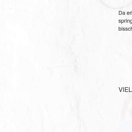
Da er
sprin
bissc
VIE