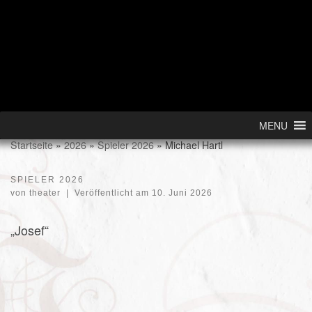
Skip to content
MENU
Startseite
»
2026
»
Spieler 2026
»
Michael Hartl
SPIELER 2026
von
theater
|
Veröffentlicht am
10. Juni 2026
„Josef“