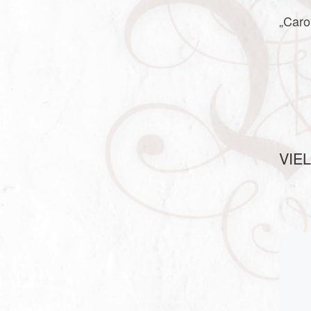
„Caro
VIE