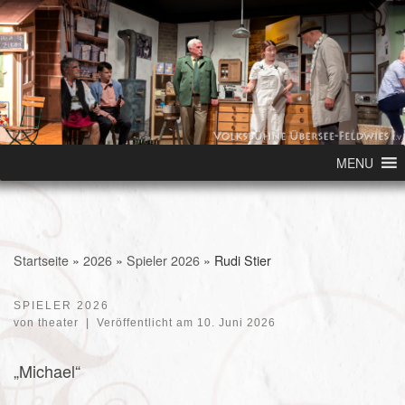
Skip to content
MENU
Startseite
»
2026
»
Spieler 2026
»
Rudi Stier
SPIELER 2026
von
theater
|
Veröffentlicht am
10. Juni 2026
„Michael“