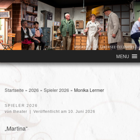
Skip to content
MENU
Startseite
»
2026
»
Spieler 2026
»
Monika Lermer
SPIELER 2026
von
theater
|
Veröffentlicht am
10. Juni 2026
„Martina“