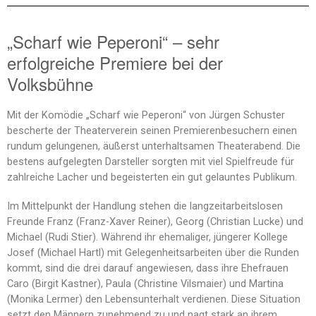
„Scharf wie Peperoni“ – sehr
erfolgreiche Premiere bei der
Volksbühne
Mit der Komödie „Scharf wie Peperoni“ von Jürgen Schuster
bescherte der Theaterverein seinen Premierenbesuchern einen
rundum gelungenen, äußerst unterhaltsamen Theaterabend. Die
bestens aufgelegten Darsteller sorgten mit viel Spielfreude für
zahlreiche Lacher und begeisterten ein gut gelauntes Publikum.
Im Mittelpunkt der Handlung stehen die langzeitarbeitslosen
Freunde Franz (Franz-Xaver Reiner), Georg (Christian Lucke) und
Michael (Rudi Stier). Während ihr ehemaliger, jüngerer Kollege
Josef (Michael Hartl) mit Gelegenheitsarbeiten über die Runden
kommt, sind die drei darauf angewiesen, dass ihre Ehefrauen
Caro (Birgit Kastner), Paula (Christine Vilsmaier) und Martina
(Monika Lermer) den Lebensunterhalt verdienen. Diese Situation
setzt den Männern zunehmend zu und nagt stark an ihrem