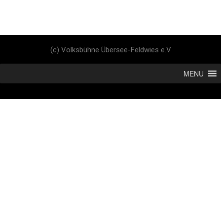
(c) Volksbühne Übersee-Feldwies e.V
MENU