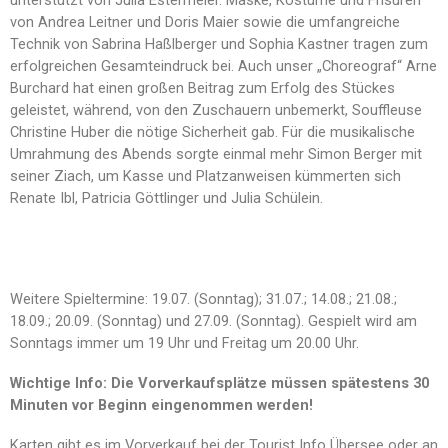
unterstützt von Julia Estermeier. Maske, Kostüme und Frisuren
von Andrea Leitner und Doris Maier sowie die umfangreiche
Technik von Sabrina Haßlberger und Sophia Kastner tragen zum
erfolgreichen Gesamteindruck bei. Auch unser „Choreograf“ Arne
Burchard hat einen großen Beitrag zum Erfolg des Stückes
geleistet, während, von den Zuschauern unbemerkt, Souffleuse
Christine Huber die nötige Sicherheit gab. Für die musikalische
Umrahmung des Abends sorgte einmal mehr Simon Berger mit
seiner Ziach, um Kasse und Platzanweisen kümmerten sich
Renate Ibl, Patricia Göttlinger und Julia Schülein.
Weitere Spieltermine: 19.07. (Sonntag); 31.07.; 14.08.; 21.08.;
18.09.; 20.09. (Sonntag) und 27.09. (Sonntag). Gespielt wird am
Sonntags immer um 19 Uhr und Freitag um 20.00 Uhr.
Wichtige Info: Die Vorverkaufsplätze müssen spätestens 30
Minuten vor Beginn eingenommen werden!
Karten gibt es im Vorverkauf bei der Tourist Info Übersee oder an