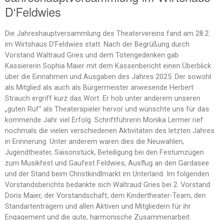
D‘Feldwies
Die Jahreshauptversammlung des Theatervereins fand am 28.2.
im Wirtshaus D’Feldwies statt. Nach der Begrüßung durch
Vorstand Waltraud Gries und dem Totengedenken gab
Kassiererin Sophia Maier mit dem Kassenbericht einen Überblick
über die Einnahmen und Ausgaben des Jahres 2025. Der sowohl
als Mitglied als auch als Bürgermeister anwesende Herbert
Strauch ergriff kurz das Wort. Er hob unter anderem unseren
„guten Ruf“ als Theaterspieler hervor und wünschte uns für das
kommende Jahr viel Erfolg. Schriftführerin Monika Lermer rief
nochmals die vielen verschiedenen Aktivitäten des letzten Jahres
in Erinnerung. Unter anderem waren dies die Neuwahlen,
Jugendtheater, Saisonstück, Beteiligung bei den Festumzügen
zum Musikfest und Gaufest Feldwies, Ausflug an den Gardasee
und der Stand beim Christkindlmarkt im Unterland. Im folgenden
Vorstandsberichts bedankte sich Waltraud Gries bei 2. Vorstand
Doris Maier, der Vorstandschaft, dem Kindertheater-Team, den
Standartenträgern und allen Aktiven und Mitgliedern für ihr
Engagement und die gute, harmonische Zusammenarbeit.