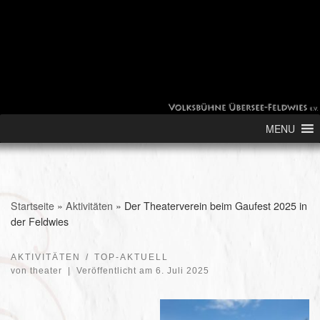
Skip to content
MENU
Startseite
»
Aktivitäten
»
Der Theaterverein beim Gaufest 2025 in
der Feldwies
AKTIVITÄTEN
TOP-AKTUELL
von
theater
|
Veröffentlicht am
6. Juli 2025