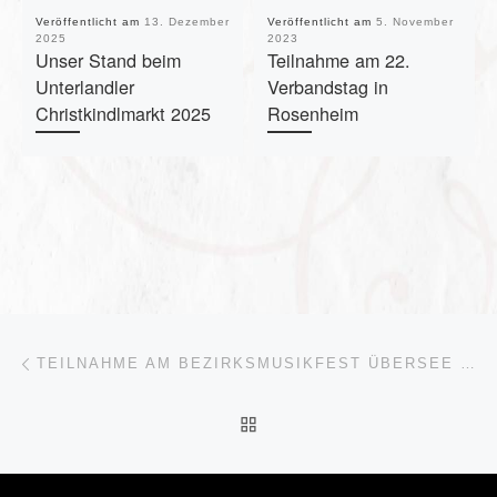
Veröffentlicht am
13. Dezember
Veröffentlicht am
5. November
2025
2023
Unser Stand beim
Teilnahme am 22.
Unterlandler
Verbandstag in
Christkindlmarkt 2025
Rosenheim
Beitragsnavigation
Vorheriger Beitrag
TEILNAHME AM BEZIRKSMUSIKFEST ÜBERSEE 2025
ZURÜCK ZUR BEITRAGSL
Nä
WALTRAUD GRIES