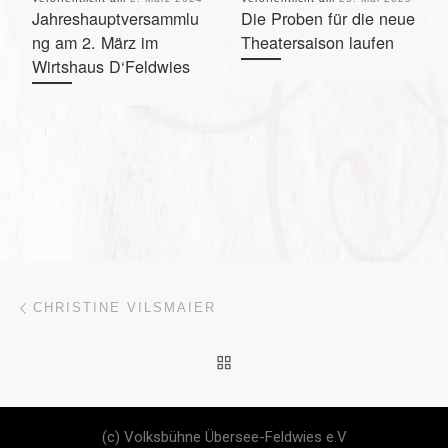
Jahreshauptversammlu
Die Proben für die neue
ng am 2. März im
Theatersaison laufen
Wirtshaus D‘Feldwies
Beitragsnavigation
Vorheriger Beitrag
CHRISTINE VILSMAIER
ZURÜCK ZUR BEITRAGSL
Nä
KARL JOBST
(c) Volksbühne Übersee-Feldwies e.V