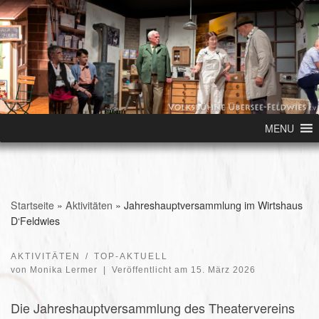
Skip to content
MENU
Startseite
»
Aktivitäten
»
Jahreshauptversammlung im Wirtshaus
D‘Feldwies
AKTIVITÄTEN
TOP-AKTUELL
von
Monika Lermer
|
Veröffentlicht am
15. März 2026
Die Jahreshauptversammlung des Theatervereins