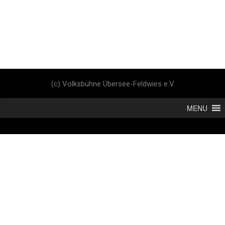
(c) Volksbühne Übersee-Feldwies e.V
MENU