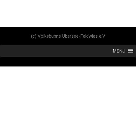
(c) Volksbühne Übersee-Feldwies e.V
MENU