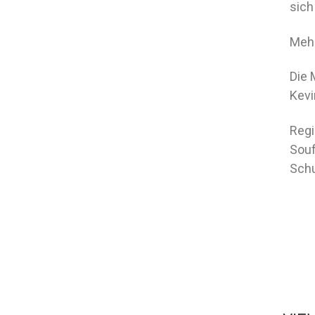
sic
Mehr
Die 
Kevi
Regi
Souf
Schu