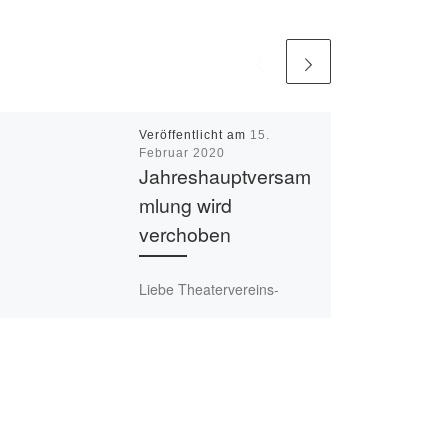
Veröffentlicht am
15.
Februar 2020
Jahreshauptversam
mlung wird
verchoben
Liebe Theatervereins-
Mitglieder! Normalerweise
würde in den nächsten
Wochen unsere
Jahreshauptversammlung
mit Neuwahlen stattfinden.
Leider ist ein Abhalten der
Versammlung aufgrund der