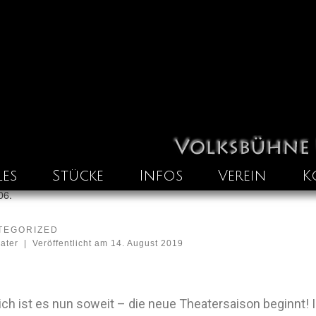
les
Stücke
Infos
Verein
K
06.
TEGORIZED
eater
|
Veröffentlicht am
14. August 2019
ich ist es nun soweit – die neue Theatersaison beginnt! 