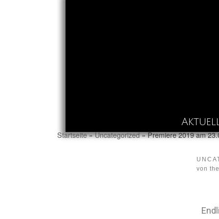
Skip to content
Aktuel
Startseite
»
Uncategorized
»
Premiere 2019 am 23.
UNCA
von
th
Endl