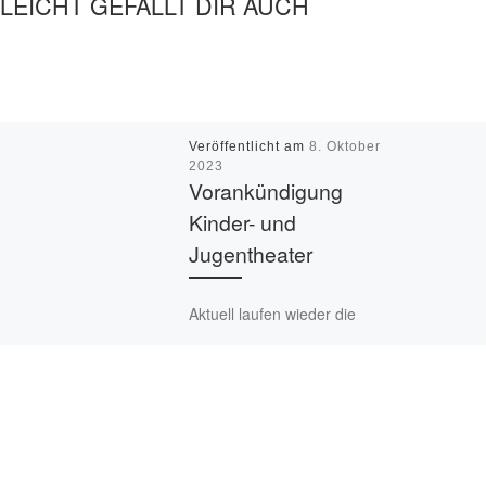
LLEICHT GEFÄLLT DIR AUCH
Veröffentlicht am
8. Oktober
2023
Vorankündigung
Kinder- und
Jugentheater
Aktuell laufen wieder die
Proben für ein neues
Kinder- und Jugendstück,
die Aufführungen finden
voraussichtlich Anfang
nächsten Jahres statt. Die
Vorstandschaft