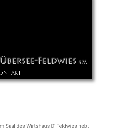
ontakt
Im Saal des Wirtshaus D’ Feldwies hebt