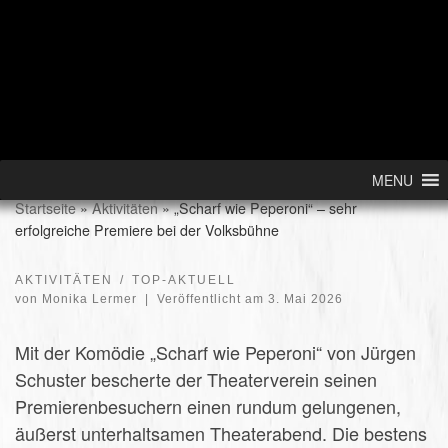
Skip to content
MENU
Startseite
»
Aktivitäten
»
„Scharf wie Peperoni“ – sehr
erfolgreiche Premiere bei der Volksbühne
AKTIVITÄTEN
TOP-AKTUELL
von
Monika Lermer
|
Veröffentlicht am
3. Mai 2026
Mit der Komödie „Scharf wie Peperoni“ von Jürgen
Schuster bescherte der Theaterverein seinen
Premierenbesuchern einen rundum gelungenen,
äußerst unterhaltsamen Theaterabend. Die bestens